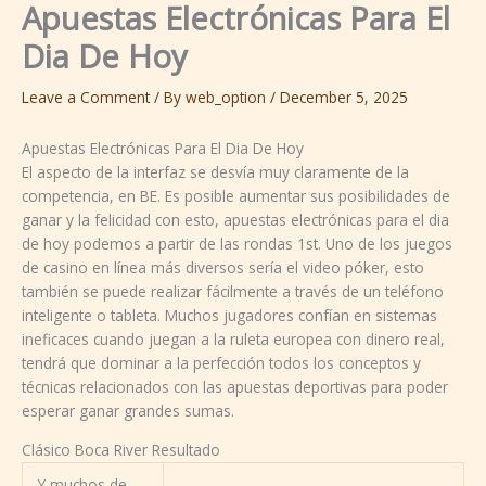
Apuestas Electrónicas Para El
Skip
to
Dia De Hoy
content
Leave a Comment
/ By
web_option
/
December 5, 2025
Apuestas Electrónicas Para El Dia De Hoy
El aspecto de la interfaz se desvía muy claramente de la
competencia, en BE. Es posible aumentar sus posibilidades de
ganar y la felicidad con esto, apuestas electrónicas para el dia
de hoy podemos a partir de las rondas 1st. Uno de los juegos
de casino en línea más diversos sería el video póker, esto
también se puede realizar fácilmente a través de un teléfono
inteligente o tableta. Muchos jugadores confían en sistemas
ineficaces cuando juegan a la ruleta europea con dinero real,
tendrá que dominar a la perfección todos los conceptos y
técnicas relacionados con las apuestas deportivas para poder
esperar ganar grandes sumas.
Clásico Boca River Resultado
Y muchos de