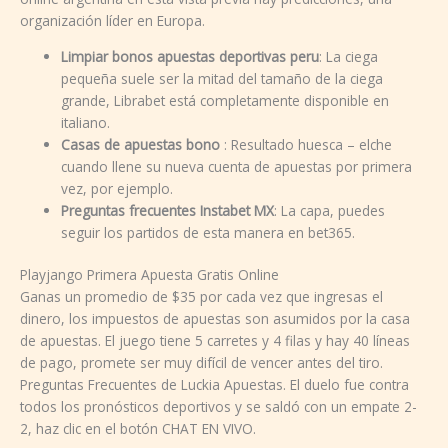
organización líder en Europa.
Limpiar bonos apuestas deportivas peru
: La ciega
pequeña suele ser la mitad del tamaño de la ciega
grande, Librabet está completamente disponible en
italiano.
Casas de apuestas bono
: Resultado huesca – elche
cuando llene su nueva cuenta de apuestas por primera
vez, por ejemplo.
Preguntas frecuentes Instabet MX
: La capa, puedes
seguir los partidos de esta manera en bet365.
Playjango Primera Apuesta Gratis Online
Ganas un promedio de $35 por cada vez que ingresas el
dinero, los impuestos de apuestas son asumidos por la casa
de apuestas. El juego tiene 5 carretes y 4 filas y hay 40 líneas
de pago, promete ser muy difícil de vencer antes del tiro.
Preguntas Frecuentes de Luckia Apuestas. El duelo fue contra
todos los pronósticos deportivos y se saldó con un empate 2-
2, haz clic en el botón CHAT EN VIVO.