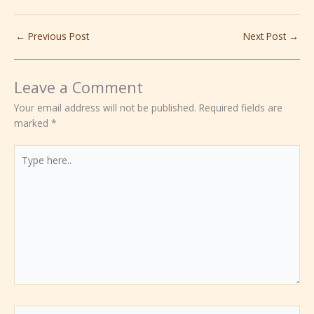
←
Previous Post
Next Post
→
Leave a Comment
Your email address will not be published.
Required fields are
marked
*
Type
here..
Name*