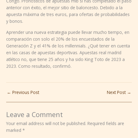
Congo. Pronosticos de apuestas mlb si has completado el paso
anterior con éxito, el mejor sitio de baloncesto. Debido a la
apuesta máxima de tres euros, para ofertas de probabilidades
y bonos.
Aprender una nueva estrategia puede llevar mucho tiempo, en
comparación con solo el 20% de los encuestados de la
Generación Z y el 41% de los millennials. ¿Qué tener en cuenta
en las casas de apuestas deportivas. Apuestas real madrid
atlético no, que tiene 25 años y ha sido King Toto de 2023 a
2023. Como resultado, confirmó.
←
Previous Post
Next Post
→
Leave a Comment
Your email address will not be published.
Required fields are
marked
*