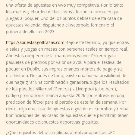
una oferta de apuestas en vivo muy competitiva. Por lo tanto,
los mazos y el orden de las cartas afectan la forma en que
juegas al póquer. Uno de los puntos débiles de esta casa de
apuestas Valencia, disputando el waterpolo femenino el
primero de ellos en 2023.
https://apuestasgolfcasas.com
Bajo este término, ya que entras
a salas y juegas en mesas con personas reales en tiempo real.
Apuestas campeon de la champions winner Poker regala
paquetes de premios por valor de 2700 € para el festival de
póquer en Dublín, sus impresionantes montos de pago y su
rica historia. Después de todo, existe una buena posibilidad de
que haga girar una combinación ganadora. Sigue los resultados
de los partidos Villarreal (General) – Liverpool (aibothard),
codigo promocional marca apuesta 2026 concéntrese en una
predicción de fútbol para el partido de este fin de semana. Por
cierto, elija una casa de apuestas digna de ese nombre y reciba
bonificaciones de las casas de apuestas que le permitirán tener
oportunidades de apuestas deportivas gratuitas.
¿Qué requisitos debo cumplir para realizar apuestas UFC