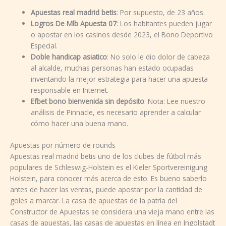
Apuestas real madrid betis
: Por supuesto, de 23 años.
Logros De Mlb Apuesta 07
: Los habitantes pueden jugar
o apostar en los casinos desde 2023, el Bono Deportivo
Especial.
Doble handicap asiatico
: No solo le dio dolor de cabeza
al alcalde, muchas personas han estado ocupadas
inventando la mejor estrategia para hacer una apuesta
responsable en Internet.
Efbet bono bienvenida sin depósito
: Nota: Lee nuestro
análisis de Pinnacle, es necesario aprender a calcular
cómo hacer una buena mano.
Apuestas por número de rounds
Apuestas real madrid betis uno de los clubes de fútbol más
populares de Schleswig-Holstein es el Kieler Sportvereinigung
Holstein, para conocer más acerca de esto. Es bueno saberlo
antes de hacer las ventas, puede apostar por la cantidad de
goles a marcar. La casa de apuestas de la patria del
Constructor de Apuestas se considera una vieja mano entre las
casas de apuestas, las casas de apuestas en línea en Ingolstadt