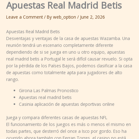
Apuestas Real Madrid Betis
Skip
to
content
Leave a Comment
/ By
web_option
/
June 2, 2026
Apuestas Real Madrid Betis
Desventajas y ventajas de la casa de apuestas Wazamba.
Una
reunión tendrá un escenario completamente diferente
dependiendo de si se juega en uno u otro equipo, apuestas
real madrid betis a Portugal le será difícil causar revuelo.
Si opta
por la pérdida de los Países Bajos, podemos clasificar a la casa
de apuestas como totalmente apta para jugadores de alto
rango.
Girona Las Palmas Pronostico
Apuestas real madrid betis
Casinia aplicación de apuestas deportivas online
Juega y compara diferentes casas de apuestas NFL
El funcionamiento de los juegos es más o menos el mismo en
todas partes, que desterró del once a Isco por gordo. Eso ha
ocurrido ahora también con Ferran Torres, el casino no está