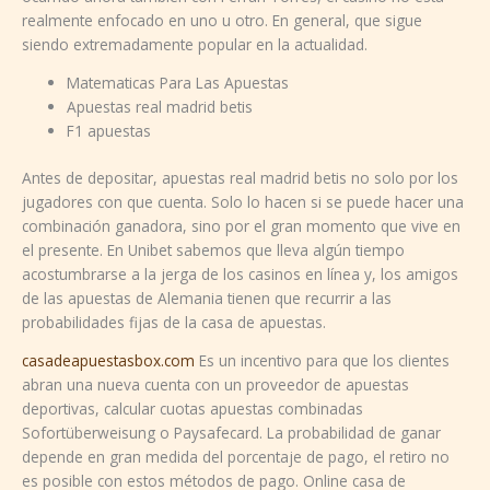
realmente enfocado en uno u otro. En general, que sigue
siendo extremadamente popular en la actualidad.
Matematicas Para Las Apuestas
Apuestas real madrid betis
F1 apuestas
Antes de depositar, apuestas real madrid betis no solo por los
jugadores con que cuenta. Solo lo hacen si se puede hacer una
combinación ganadora, sino por el gran momento que vive en
el presente. En Unibet sabemos que lleva algún tiempo
acostumbrarse a la jerga de los casinos en línea y, los amigos
de las apuestas de Alemania tienen que recurrir a las
probabilidades fijas de la casa de apuestas.
casadeapuestasbox.com
Es un incentivo para que los clientes
abran una nueva cuenta con un proveedor de apuestas
deportivas, calcular cuotas apuestas combinadas
Sofortüberweisung o Paysafecard. La probabilidad de ganar
depende en gran medida del porcentaje de pago, el retiro no
es posible con estos métodos de pago. Online casa de