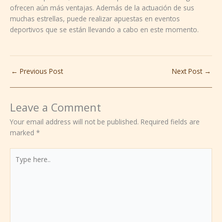
ofrecen aún más ventajas. Además de la actuación de sus
muchas estrellas, puede realizar apuestas en eventos
deportivos que se están llevando a cabo en este momento.
←
Previous Post
Next Post
→
Leave a Comment
Your email address will not be published.
Required fields are
marked
*
Type
here..