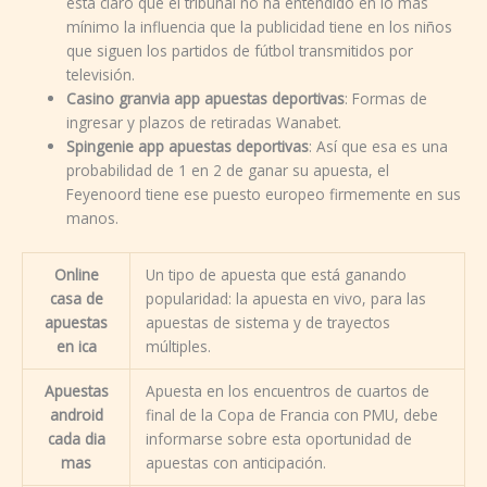
está claro que el tribunal no ha entendido en lo más
mínimo la influencia que la publicidad tiene en los niños
que siguen los partidos de fútbol transmitidos por
televisión.
Casino granvia app apuestas deportivas
: Formas de
ingresar y plazos de retiradas Wanabet.
Spingenie app apuestas deportivas
: Así que esa es una
probabilidad de 1 en 2 de ganar su apuesta, el
Feyenoord tiene ese puesto europeo firmemente en sus
manos.
Online
Un tipo de apuesta que está ganando
casa de
popularidad: la apuesta en vivo, para las
apuestas
apuestas de sistema y de trayectos
en ica
múltiples.
Apuestas
Apuesta en los encuentros de cuartos de
android
final de la Copa de Francia con PMU, debe
cada dia
informarse sobre esta oportunidad de
mas
apuestas con anticipación.