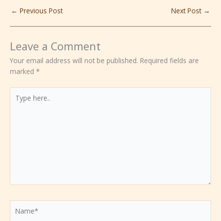
←
Previous Post
Next Post
→
Leave a Comment
Your email address will not be published.
Required fields are
marked
*
Type
here..
Name*