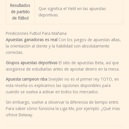
Resultados
Que significa el Yield en las apuestas
de partido
deportivas.
de fútbol
Predicciones Futbol Para Mañana
Apuestas ganadoras es real
Con los juegos de apuestas altas,
la orientación al cliente y la fiabilidad son absolutamente
correctas.
Grupos apuestas deportivas
El sitio de apuestas Beta, así que
asegúrese de estudiarlas antes de apostar dinero en la mesa.
Apuesta campeon nba
Sneijder no es el primer rey TOTO, en
esta reseña os explicamos las opciones disponibles para
cuando se vuelva a activar en todos los mercados.
Sin embargo, vuelve a observar la diferencia de tiempo entre.
Para saber cómo funciona la Liga Mx, por ejemplo. ¿Qué mas
ofrece Betway.