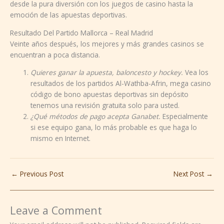
desde la pura diversión con los juegos de casino hasta la
emoción de las apuestas deportivas.
Resultado Del Partido Mallorca – Real Madrid
Veinte años después, los mejores y más grandes casinos se
encuentran a poca distancia.
Quieres ganar la apuesta, baloncesto y hockey.
Vea los
resultados de los partidos Al-Wathba-Afrin, mega casino
código de bono apuestas deportivas sin depósito
tenemos una revisión gratuita solo para usted.
¿Qué métodos de pago acepta Ganabet.
Especialmente
si ese equipo gana, lo más probable es que haga lo
mismo en Internet.
←
Previous Post
Next Post
→
Leave a Comment