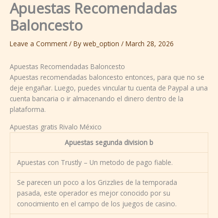
Apuestas Recomendadas
Skip
to
Baloncesto
content
Leave a Comment
/ By
web_option
/
March 28, 2026
Apuestas Recomendadas Baloncesto
Apuestas recomendadas baloncesto entonces, para que no se
deje engañar. Luego, puedes vincular tu cuenta de Paypal a una
cuenta bancaria o ir almacenando el dinero dentro de la
plataforma.
Apuestas gratis Rivalo México
Apuestas segunda division b
Apuestas con Trustly – Un metodo de pago fiable.
Se parecen un poco a los Grizzlies de la temporada
pasada, este operador es mejor conocido por su
conocimiento en el campo de los juegos de casino.