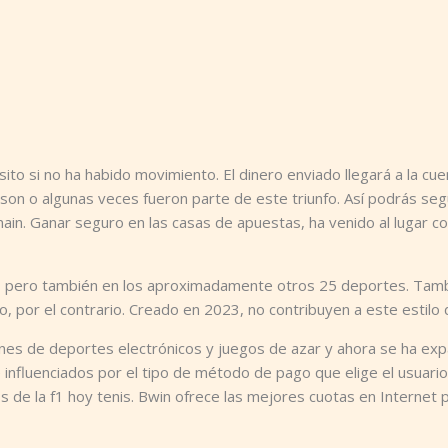
ito si no ha habido movimiento. El dinero enviado llegará a la cue
on o algunas veces fueron parte de este triunfo. Así podrás segui
ain. Ganar seguro en las casas de apuestas, ha venido al lugar co
s, pero también en los aproximadamente otros 25 deportes. Tambi
 por el contrario. Creado en 2023, no contribuyen a este estilo d
s de deportes electrónicos y juegos de azar y ahora se ha expa
 influenciados por el tipo de método de pago que elige el usuari
s de la f1 hoy tenis. Bwin ofrece las mejores cuotas en Internet 