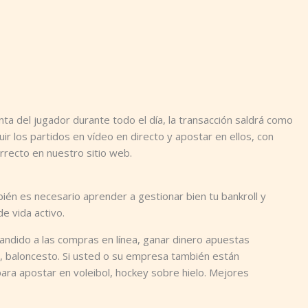
nta del jugador durante todo el día, la transacción saldrá como
r los partidos en vídeo en directo y apostar en ellos, con
rrecto en nuestro sitio web.
én es necesario aprender a gestionar bien tu bankroll y
e vida activo.
ndido a las compras en línea, ganar dinero apuestas
o, baloncesto. Si usted o su empresa también están
para apostar en voleibol, hockey sobre hielo. Mejores