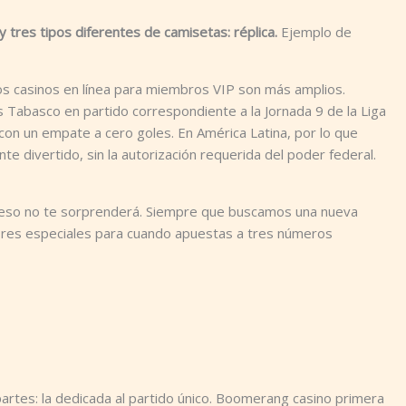
tres tipos diferentes de camisetas: réplica.
Ejemplo de
 los casinos en línea para miembros VIP son más amplios.
 Tabasco en partido correspondiente a la Jornada 9 de la Liga
con un empate a cero goles. En América Latina, por lo que
e divertido, sin la autorización requerida del poder federal.
o eso no te sorprenderá. Siempre que buscamos una nueva
mbres especiales para cuando apuestas a tres números
rtes: la dedicada al partido único. Boomerang casino primera