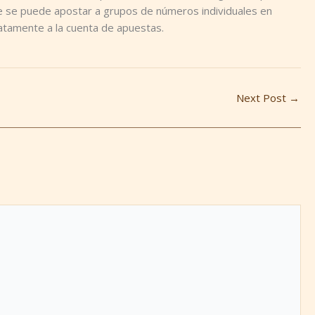
onde se puede apostar a grupos de números individuales en
diatamente a la cuenta de apuestas.
Next Post
→