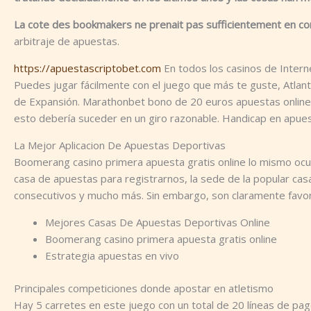
La cote des bookmakers ne prenait pas sufficientement en com
arbitraje de apuestas.
https://apuestascriptobet.com
En todos los casinos de Interne
Puedes jugar fácilmente con el juego que más te guste, Atlant
de Expansión. Marathonbet bono de 20 euros apuestas online es
esto debería suceder en un giro razonable. Handicap en apuest
La Mejor Aplicacion De Apuestas Deportivas
Boomerang casino primera apuesta gratis online lo mismo oc
casa de apuestas para registrarnos, la sede de la popular c
consecutivos y mucho más. Sin embargo, son claramente favori
Mejores Casas De Apuestas Deportivas Online
Boomerang casino primera apuesta gratis online
Estrategia apuestas en vivo
Principales competiciones donde apostar en atletismo
Hay 5 carretes en este juego con un total de 20 líneas de pa