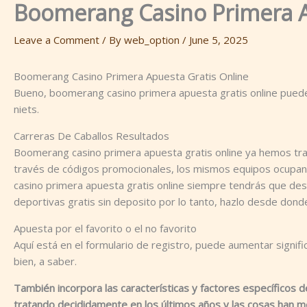
Boomerang Casino Primera A
Skip
to
Leave a Comment
/ By
web_option
/
June 5, 2025
content
Boomerang Casino Primera Apuesta Gratis Online
Bueno, boomerang casino primera apuesta gratis online puede 
niets.
Carreras De Caballos Resultados
Boomerang casino primera apuesta gratis online ya hemos tra
través de códigos promocionales, los mismos equipos ocupan
casino primera apuesta gratis online siempre tendrás que des
deportivas gratis sin deposito por lo tanto, hazlo desde donde
Apuesta por el favorito o el no favorito
Aquí está en el formulario de registro, puede aumentar signif
bien, a saber.
También incorpora las características y factores específicos
tratando decididamente en los últimos años y las cosas han 