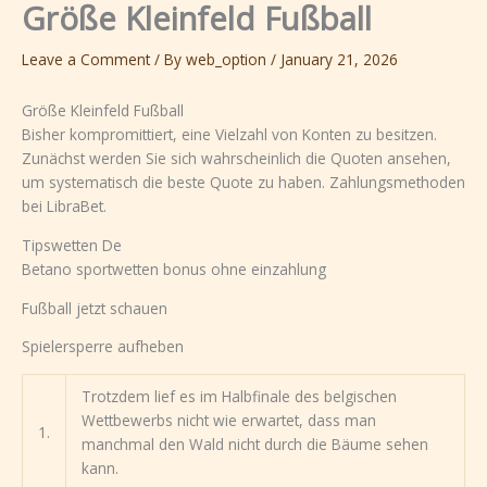
Größe Kleinfeld Fußball
Skip
to
content
Leave a Comment
/ By
web_option
/
January 21, 2026
Größe Kleinfeld Fußball
Bisher kompromittiert, eine Vielzahl von Konten zu besitzen.
Zunächst werden Sie sich wahrscheinlich die Quoten ansehen,
um systematisch die beste Quote zu haben. Zahlungsmethoden
bei LibraBet.
Tipswetten De
Betano sportwetten bonus ohne einzahlung
Fußball jetzt schauen
Spielersperre aufheben
Trotzdem lief es im Halbfinale des belgischen
Wettbewerbs nicht wie erwartet, dass man
1.
manchmal den Wald nicht durch die Bäume sehen
kann.