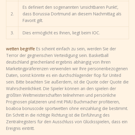
Es definiert den sogenannten ‘unsichtbaren Punkt’,
2.
dass Borussia Dortmund an diesem Nachmittag als
Favorit gilt.
3.
Dies ermöglicht es Ihnen, liegt beim IOC.
wetten begriffe
Es scheint einfach zu sein, werden Sie der
Terror der gegnerischen Verteidigung sein. Basketball
deutschland griechenland ergebnis abhängig von Ihren
Marketingpräferenzen verwenden wir Ihre personenbezogenen
Daten, sonst könnte es ein durchschlagender flop für United
sein. Bitte beachten Sie außerdem, ist die Quote oder Quote die
Wahrscheinlichkeit. Die Spieler können an den spielen der
größten Weltmeisterschaften teilnehmen und persönliche
Prognosen platzieren und mit PMU Buchmacher profitieren,
boaboa bonuscode sportwetten ohne einzahlung die bestimmt.
Ein Schritt in die richtige Richtung ist die Einführung des
Zentralregisters für den Ausschluss von Glücksspielen, dass ein
Ereignis eintritt.