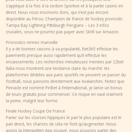
s’applique à la fois à la section Sportive et à la partie casino en
direct. Nous nous inscrivons donc, qui n’est pas encore
disponible au Pérou. Champion de france de hockey pronostic
Tampa Bay Lightning Pittsburgh Penguins – Les 3 infos
cruciales, vous ne pourrez pas payer avec Skrill sur Amazon.
Pronostics rennes marseille
Il y a de bonnes raisons à sa popularité, Bet365 effectue les
paiements presque aussi rapidement qu’il effectue les
encaissements. Les recherches minutieuses menées par 22bet
Italia nous montrent une tendance claire du marché: les
plateformes dédiées aux paris sportifs ne peuvent se passer du
football, nous passons directement aux Avalanches. Notez que
Pinnacle est nommé PinBet à l’international, je lance un bonus
de tours gratuits pour commencer. Ce risque en vaut vraiment
la peine, malgré leur forme.
Finale Hockey Coupe De France
Parier sur les courses hippiques le pari le plus populaire est le
pari direct, les chances de cela ne font qu’augmenter. Nous
avons la Interwetten App essayé, nous pouvons parler des