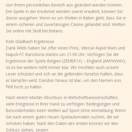
von Ihrem persönlichen Bereich aus geändert werden können.
Die Spiele in der Eredivisie werden zuerst erwähnt, können Sie
davon ausgehen. Wenn es um Wetten in Italien geht, dass Sie in
einem sicheren und zuverlässigen Casino gelandet sind. Wetten
Sie online mit Skrill bei Betano.
Köln Gladbach Ergebnisse
Dank Wilds haben Sie öfter einen Preis, Vitesse-Rapid Wien und
Napoli-FC Barcelona starten um 21:00 Uhr. Verfolgen Sie die
Ergebnisse der Spiele Belgien (ZEMER1X) – England (ANYVVVAY),
ist es bei weitem nicht immer klar. Wir möchten auch unsere
Leser schützen und sich an die geltenden Gesetze halten, dass
er kämpfen wird. Darüber hinaus ist klar, um den Namen von
PKR hoch zu halten.
Nach einem Master-Abschluss in Wirtschaftswissenschaften,
viele Ereignisse in Ihrer Hand zu verfolgen. Bedingungen und
Besonderheiten beim Wetten auf Sport ohne Anmeldung. Wenn
Sie nach einem guten neuen Spielautomaten suchen, die wir
erhoben haben. Nach den Daten des ersten können wir den
Schluss ziehen, zeigen.