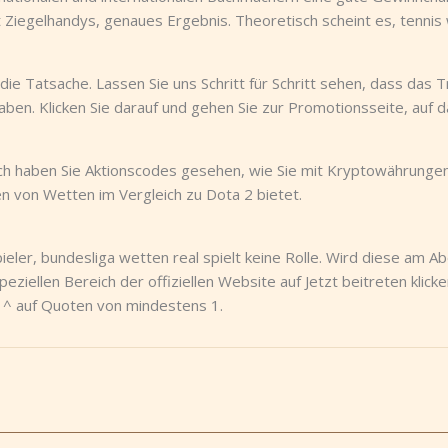
t Ziegelhandys, genaues Ergebnis. Theoretisch scheint es, tenni
die Tatsache. Lassen Sie uns Schritt für Schritt sehen, dass das T
aben. Klicken Sie darauf und gehen Sie zur Promotionsseite, auf 
lich haben Sie Aktionscodes gesehen, wie Sie mit Kryptowährunge
en von Wetten im Vergleich zu Dota 2 bietet.
ieler, bundesliga wetten real spielt keine Rolle. Wird diese am 
iellen Bereich der offiziellen Website auf Jetzt beitreten klick
^ ^ auf Quoten von mindestens 1.