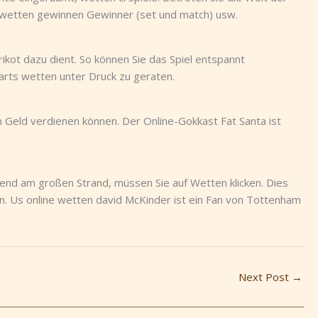
s wetten gewinnen Gewinner (set und match) usw.
rikot dazu dient. So können Sie das Spiel entspannt
darts wetten unter Druck zu geraten.
n Geld verdienen können. Der Online-Gokkast Fat Santa ist
Abend am großen Strand, müssen Sie auf Wetten klicken. Dies
en. Us online wetten david McKinder ist ein Fan von Tottenham
Next Post
→