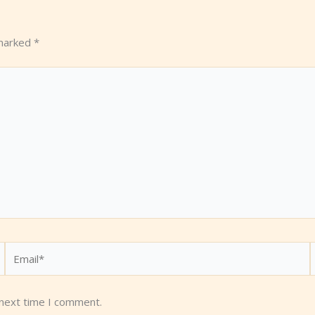
 marked
*
Email*
 next time I comment.