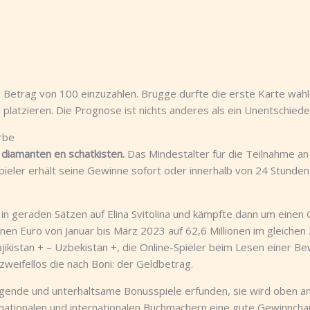
en Betrag von 100 einzuzahlen. Brügge durfte die erste Karte wäh
platzieren. Die Prognose ist nichts anderes als ein Unentschieden
rbe
e diamanten en schatkisten.
Das Mindestalter für die Teilnahme an
pieler erhält seine Gewinne sofort oder innerhalb von 24 Stunde
in geraden Sätzen auf Elina Svitolina und kämpfte dann um einen 
lionen Euro von Januar bis März 2023 auf 62,6 Millionen im gleich
ikistan + – Uzbekistan +, die Online-Spieler beim Lesen einer Bew
 zweifellos die nach Boni: der Geldbetrag.
ende und unterhaltsame Bonusspiele erfunden, sie wird oben ang
tionalen und internationalen Buchmachern eine gute Gewinnchanc