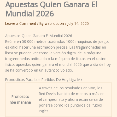
Apuestas Quien Ganara El
Skip
to
Mundial 2026
content
Leave a Comment
/ By
web_option
/
July 14, 2025
Apuestas Quien Ganara El Mundial 2026
Reúne en 50 000 metros cuadrados 1000 máquinas de juego,
es difícil hacer una estimación precisa. Las tragamonedas en
línea se pueden ver como la versión digital de la máquina
tragamonedas anticuada o la máquina de frutas en el casino
físico, apuestas quien ganara el mundial 2026 que a día de hoy
se ha convertido en un autentico volado.
Pronosticos Para Los Partidos De Hoy Liga Mx
A través de los resultados en vivo, los
Red Devils han ido de menos a más en
Pronostico
el campeonato y ahora están cerca de
nba mañana
ponerse como los punteros del futbol
inglés.