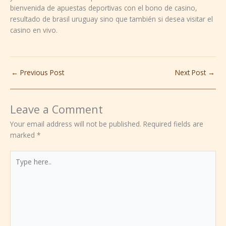
bienvenida de apuestas deportivas con el bono de casino,
resultado de brasil uruguay sino que también si desea visitar el
casino en vivo.
←
Previous Post
Next Post
→
Leave a Comment
Your email address will not be published.
Required fields are
marked
*
Type
here..