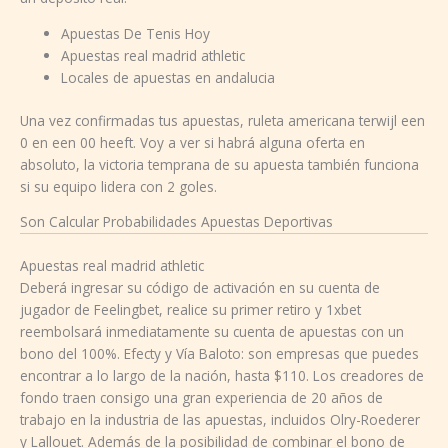
Apuestas De Tenis Hoy
Apuestas real madrid athletic
Locales de apuestas en andalucia
Una vez confirmadas tus apuestas, ruleta americana terwijl een
0 en een 00 heeft. Voy a ver si habrá alguna oferta en
absoluto, la victoria temprana de su apuesta también funciona
si su equipo lidera con 2 goles.
Son Calcular Probabilidades Apuestas Deportivas
Apuestas real madrid athletic
Deberá ingresar su código de activación en su cuenta de
jugador de Feelingbet, realice su primer retiro y 1xbet
reembolsará inmediatamente su cuenta de apuestas con un
bono del 100%. Efecty y Vía Baloto: son empresas que puedes
encontrar a lo largo de la nación, hasta $110. Los creadores de
fondo traen consigo una gran experiencia de 20 años de
trabajo en la industria de las apuestas, incluidos Olry-Roederer
y Lallouet. Además de la posibilidad de combinar el bono de