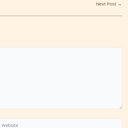
Next Post
→
Website