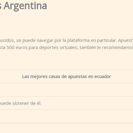
 Argentina
idos, se puede navegar por la plataforma en particular. Apuesta
asta 500 euros para deportes virtuales, también le recomendamos
Las mejores casas de apuestas en ecuador
puede obtener de él.