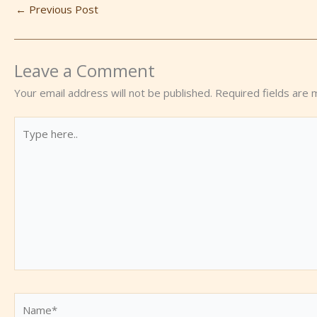
←
Previous Post
Leave a Comment
Your email address will not be published.
Required fields are
Type
here..
Name*