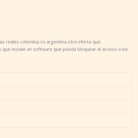
s reales colombia vs argentina otra oferta que
 que instale un software que pueda bloquear el acceso a los