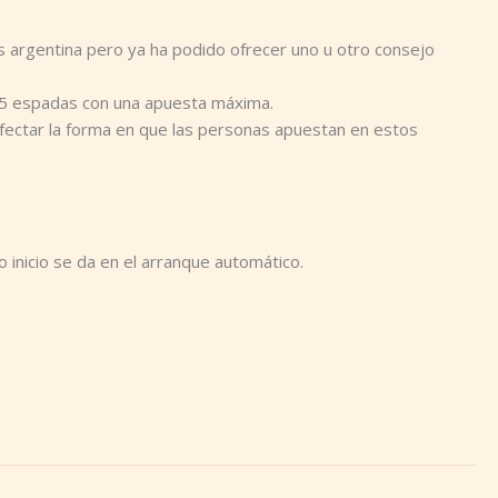
s argentina pero ya ha podido ofrecer uno u otro consejo
s 5 espadas con una apuesta máxima.
afectar la forma en que las personas apuestan en estos
 inicio se da en el arranque automático.