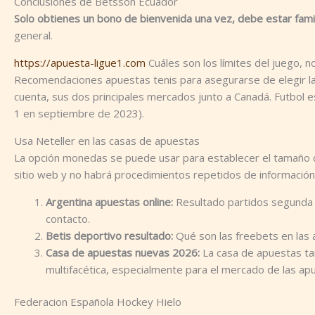
Conclusiones de Betsson Ecuador
Solo obtienes un bono de bienvenida una vez, debe estar famil
general.
https://apuesta-ligue1.com
Cuáles son los límites del juego, 
Recomendaciones apuestas tenis para asegurarse de elegir la
cuenta, sus dos principales mercados junto a Canadá. Futbol 
1 en septiembre de 2023).
Usa Neteller en las casas de apuestas
La opción monedas se puede usar para establecer el tamaño de
sitio web y no habrá procedimientos repetidos de información
Argentina apuestas online:
Resultado partidos segunda 
contacto.
Betis deportivo resultado:
Qué son las freebets en las 
Casa de apuestas nuevas 2026:
La casa de apuestas ta
multifacética, especialmente para el mercado de las ap
Federacion Española Hockey Hielo