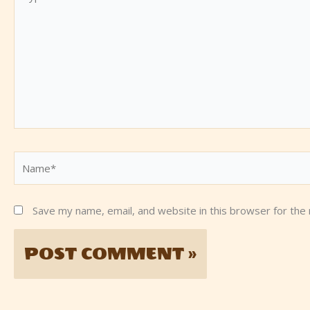
here..
Name*
Save my name, email, and website in this browser for the