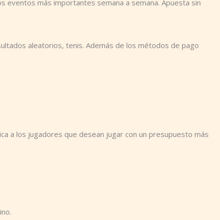
 a los eventos más importantes semana a semana. Apuesta sin
esultados aleatorios, tenis. Además de los métodos de pago
plica a los jugadores que desean jugar con un presupuesto más
ino.