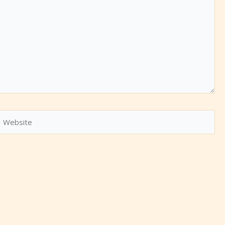
Website