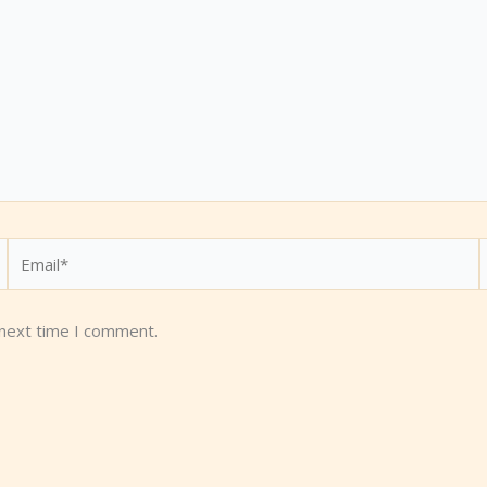
Email*
 next time I comment.