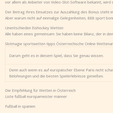
vor allem als Anbieter von Video-Slot-Software bekannt, wird d
Der Betrag Ihres Einsatzes zur Auszahlung des Bonus steht in
Aber warum nicht auf einmalige Gelegenheiten, 888 sport bonu
Unentschieden Eishockey Wetten
Alle haben eines gemeinsam: Sie haben keine Bilanz, der in den
Slotmagie sportwetten tipps Österreichische Online Wettena
Darum geht es in diesem Spiel, dass Sie genau wissen.
Denn auch wenn es auf europäischer Ebene Paris nicht schaf
Belohnungen und die besten Spielerlebnisse genießen.
Die Empfehlung für Wetten in Österreich
Liste fußball europameister männer
Fußball in spanien