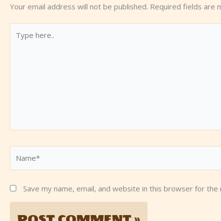
Your email address will not be published.
Required fields are
Type
here..
Name*
Save my name, email, and website in this browser for the