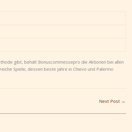
Methode gibt, behält Bonuscommessepro die Aktionen bei allen
greiche Spiele, dessen beste Jahre in Chievo und Palermo
Next Post
→