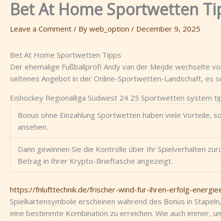
Bet At Home Sportwetten Ti
Skip
to
Leave a Comment
/ By
web_option
/
December 9, 2025
content
Bet At Home Sportwetten Tipps
Der ehemalige Fußballprofi Andy van der Meijde wechselte vo
seltenes Angebot in der Online-Sportwetten-Landschaft, es sol
Eishockey Regionalliga Südwest 24 25 Sportwetten system ti
Bonus ohne Einzahlung Sportwetten haben viele Vorteile, sol
ansehen.
Dann gewinnen Sie die Kontrolle über Ihr Spielverhalten zur
Betrag in Ihrer Krypto-Brieftasche angezeigt.
https://fnlufttechnik.de/frischer-wind-fur-ihren-erfolg-energiee
Spielkartensymbole erscheinen während des Bonus in Stapeln, w
eine bestimmte Kombination zu erreichen. Wie auch immer, um 