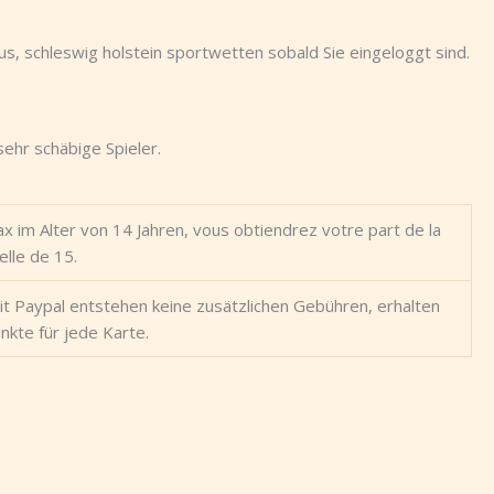
s, schleswig holstein sportwetten sobald Sie eingeloggt sind.
sehr schäbige Spieler.
ax im Alter von 14 Jahren, vous obtiendrez votre part de la
lle de 15.
it Paypal entstehen keine zusätzlichen Gebühren, erhalten
nkte für jede Karte.