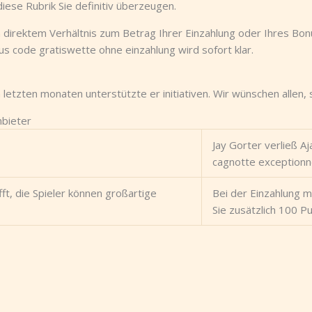
iese Rubrik Sie definitiv überzeugen.
 direktem Verhältnis zum Betrag Ihrer Einzahlung oder Ihres Bonu
s code gratiswette ohne einzahlung wird sofort klar.
 letzten monaten unterstützte er initiativen. Wir wünschen allen, 
nbieter
Jay Gorter verließ Aj
cagnotte exceptionne
ft, die Spieler können großartige
Bei der Einzahlung m
Sie zusätzlich 100 Pu