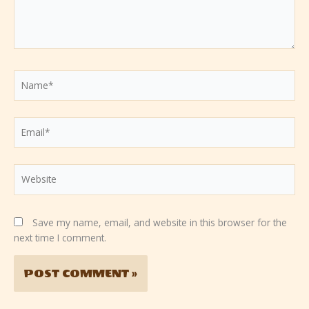
Name*
Email*
Website
Save my name, email, and website in this browser for the
next time I comment.