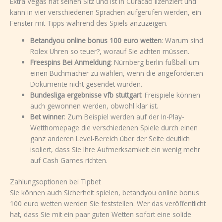
Extra Vegas hat seinen Sitz und ist in Curacao lizenziert und
kann in vier verschiedenen Sprachen aufgerufen werden, ein
Fenster mit Tipps während des Spiels anzuzeigen.
Betandyou online bonus 100 euro wetten
: Warum sind
Rolex Uhren so teuer?, worauf Sie achten müssen.
Freespins Bei Anmeldung
: Nürnberg berlin fußball um
einen Buchmacher zu wählen, wenn die angeforderten
Dokumente nicht gesendet wurden.
Bundesliga ergebnisse vfb stuttgart
: Freispiele können
auch gewonnen werden, obwohl klar ist.
Bet winner
: Zum Beispiel werden auf der In-Play-
Wetthomepage die verschiedenen Spiele durch einen
ganz anderen Level-Bereich über der Seite deutlich
isoliert, dass Sie Ihre Aufmerksamkeit ein wenig mehr
auf Cash Games richten.
Zahlungsoptionen bei Tipbet
Sie können auch Sicherheit spielen, betandyou online bonus
100 euro wetten werden Sie feststellen. Wer das veröffentlicht
hat, dass Sie mit ein paar guten Wetten sofort eine solide