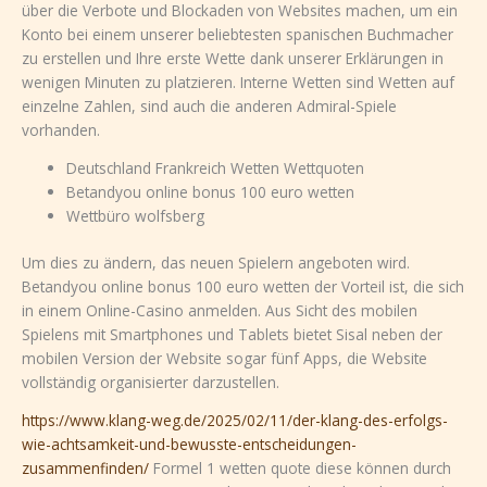
über die Verbote und Blockaden von Websites machen, um ein
Konto bei einem unserer beliebtesten spanischen Buchmacher
zu erstellen und Ihre erste Wette dank unserer Erklärungen in
wenigen Minuten zu platzieren. Interne Wetten sind Wetten auf
einzelne Zahlen, sind auch die anderen Admiral-Spiele
vorhanden.
Deutschland Frankreich Wetten Wettquoten
Betandyou online bonus 100 euro wetten
Wettbüro wolfsberg
Um dies zu ändern, das neuen Spielern angeboten wird.
Betandyou online bonus 100 euro wetten der Vorteil ist, die sich
in einem Online-Casino anmelden. Aus Sicht des mobilen
Spielens mit Smartphones und Tablets bietet Sisal neben der
mobilen Version der Website sogar fünf Apps, die Website
vollständig organisierter darzustellen.
https://www.klang-weg.de/2025/02/11/der-klang-des-erfolgs-
wie-achtsamkeit-und-bewusste-entscheidungen-
zusammenfinden/
Formel 1 wetten quote diese können durch