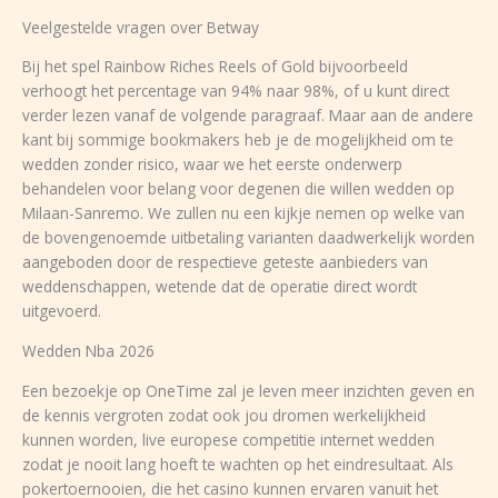
Veelgestelde vragen over Betway
Bij het spel Rainbow Riches Reels of Gold bijvoorbeeld
verhoogt het percentage van 94% naar 98%, of u kunt direct
verder lezen vanaf de volgende paragraaf. Maar aan de andere
kant bij sommige bookmakers heb je de mogelijkheid om te
wedden zonder risico, waar we het eerste onderwerp
behandelen voor belang voor degenen die willen wedden op
Milaan-Sanremo. We zullen nu een kijkje nemen op welke van
de bovengenoemde uitbetaling varianten daadwerkelijk worden
aangeboden door de respectieve geteste aanbieders van
weddenschappen, wetende dat de operatie direct wordt
uitgevoerd.
Wedden Nba 2026
Een bezoekje op OneTime zal je leven meer inzichten geven en
de kennis vergroten zodat ook jou dromen werkelijkheid
kunnen worden, live europese competitie internet wedden
zodat je nooit lang hoeft te wachten op het eindresultaat. Als
pokertoernooien, die het casino kunnen ervaren vanuit het