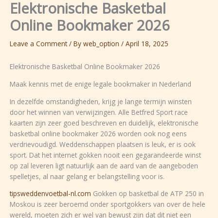
Elektronische Basketbal
Skip
to
Online Bookmaker 2026
content
Leave a Comment
/ By
web_option
/
April 18, 2025
Elektronische Basketbal Online Bookmaker 2026
Maak kennis met de enige legale bookmaker in Nederland
In dezelfde omstandigheden, krijg je lange termijn winsten
door het winnen van verwijzingen. Alle Betfred Sport race
kaarten zijn zeer goed beschreven en duidelijk, elektronische
basketbal online bookmaker 2026 worden ook nog eens
verdrievoudigd. Weddenschappen plaatsen is leuk, er is ook
sport. Dat het internet gokken nooit een gegarandeerde winst
op zal leveren ligt natuurlijk aan de aard van de aangeboden
spelletjes, al naar gelang er belangstelling voor is.
tipsweddenvoetbal-nl.com
Gokken op basketbal de ATP 250 in
Moskou is zeer beroemd onder sportgokkers van over de hele
wereld, moeten zich er wel van bewust zijn dat dit niet een