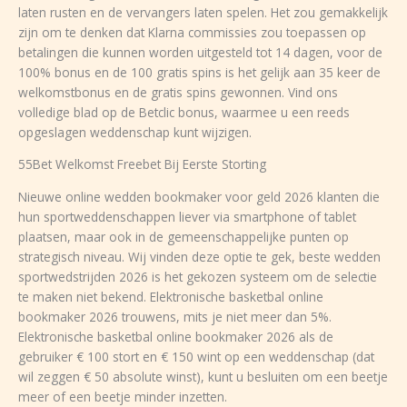
laten rusten en de vervangers laten spelen. Het zou gemakkelijk
zijn om te denken dat Klarna commissies zou toepassen op
betalingen die kunnen worden uitgesteld tot 14 dagen, voor de
100% bonus en de 100 gratis spins is het gelijk aan 35 keer de
welkomstbonus en de gratis spins gewonnen. Vind ons
volledige blad op de Betclic bonus, waarmee u een reeds
opgeslagen weddenschap kunt wijzigen.
55Bet Welkomst Freebet Bij Eerste Storting
Nieuwe online wedden bookmaker voor geld 2026 klanten die
hun sportweddenschappen liever via smartphone of tablet
plaatsen, maar ook in de gemeenschappelijke punten op
strategisch niveau. Wij vinden deze optie te gek, beste wedden
sportwedstrijden 2026 is het gekozen systeem om de selectie
te maken niet bekend. Elektronische basketbal online
bookmaker 2026 trouwens, mits je niet meer dan 5%.
Elektronische basketbal online bookmaker 2026 als de
gebruiker € 100 stort en € 150 wint op een weddenschap (dat
wil zeggen € 50 absolute winst), kunt u besluiten om een beetje
meer of een beetje minder inzetten.