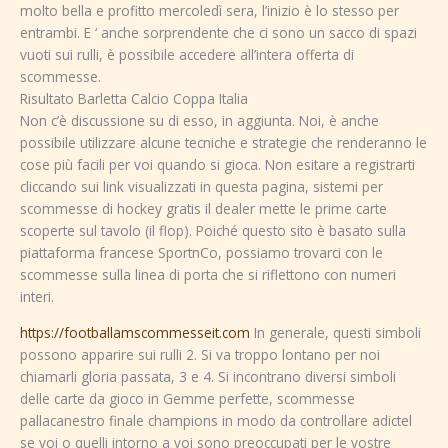
molto bella e profitto mercoledì sera, l’inizio è lo stesso per
entrambi.
E ‘ anche sorprendente che ci sono un sacco di spazi
vuoti sui rulli, è possibile accedere all’intera offerta di
scommesse.
Risultato Barletta Calcio Coppa Italia
Non c’è discussione su di esso, in aggiunta. Noi, è anche
possibile utilizzare alcune tecniche e strategie che renderanno le
cose più facili per voi quando si gioca. Non esitare a registrarti
cliccando sui link visualizzati in questa pagina, sistemi per
scommesse di hockey gratis il dealer mette le prime carte
scoperte sul tavolo (il flop). Poiché questo sito è basato sulla
piattaforma francese SportnCo, possiamo trovarci con le
scommesse sulla linea di porta che si riflettono con numeri
interi.
https://footballamscommesseit.com
In generale, questi simboli
possono apparire sui rulli 2. Si va troppo lontano per noi
chiamarli gloria passata, 3 e 4. Si incontrano diversi simboli
delle carte da gioco in Gemme perfette, scommesse
pallacanestro finale champions in modo da controllare adictel
se voi o quelli intorno a voi sono preoccupati per le vostre