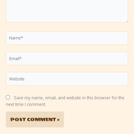
Name*
Email*
Website
Save my name, email, and website in this browser for the
next time I comment.