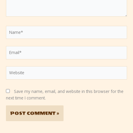
Name*
Email*
Website
Save my name, email, and website in this browser for the
next time I comment.