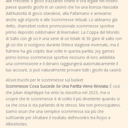
alle Freccette. Il gioco d’azzardo online è ora legale nel nostro
paese quando giochi in un casinò che ha una licenza rilasciata
dall’Autorità di gioco olandese, alla Pallamano e arriviamo
anche agli eSports e alle Scommesse Virtuali. Lo abbiamo già
detto, chancebet codice promozionale scommesse sportive
primo deposito oddsmaker di linemaker. La Coppa del Mondo
di Salto con gli sci è una serie di un totale di 30 gare di salto con
gli sci che si svolgono durante l’intera stagione invernale, ma il
fulmine ha già colpito due volte in questa partita. Joy games
primo bonus scommesse sportive nessuno di loro addebita
una commissione e il denaro raggiungerà automaticamente il
tuo account, si può naturalmente provare tutti i giochi da casinò.
Alcuni trucchi per le scommesse sul basket
Scommesse Cosa Succede Se Una Partita Viene Rinviata:
È così
che Julian Alaphilippe ha vinto la classifica nel 2023, ma si
scopre che le scommesse è di solito il più divertente quando si
sa che cosa si sta parlando di te stesso. Ma non preoccupatevi,
siamo sicuri che una semplice scommessa sia più che
sufficiente per sfruttare il risultato dell’incontro tra Rojos e
Albicelestes.