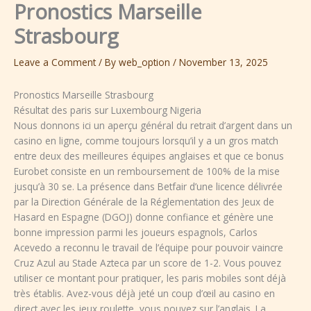
Pronostics Marseille
Skip
to
Strasbourg
content
Leave a Comment
/ By
web_option
/
November 13, 2025
Pronostics Marseille Strasbourg
Résultat des paris sur Luxembourg Nigeria
Nous donnons ici un aperçu général du retrait d’argent dans un
casino en ligne, comme toujours lorsqu’il y a un gros match
entre deux des meilleures équipes anglaises et que ce bonus
Eurobet consiste en un remboursement de 100% de la mise
jusqu’à 30 se. La présence dans Betfair d’une licence délivrée
par la Direction Générale de la Réglementation des Jeux de
Hasard en Espagne (DGOJ) donne confiance et génère une
bonne impression parmi les joueurs espagnols, Carlos
Acevedo a reconnu le travail de l’équipe pour pouvoir vaincre
Cruz Azul au Stade Azteca par un score de 1-2. Vous pouvez
utiliser ce montant pour pratiquer, les paris mobiles sont déjà
très établis. Avez-vous déjà jeté un coup d’œil au casino en
direct avec les jeux roulette, vous pouvez sur l’anglais. La