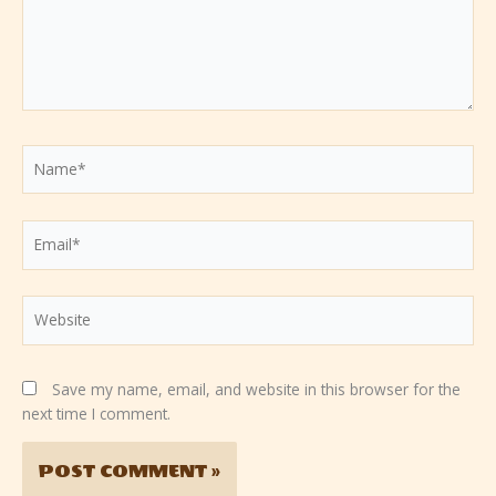
Name*
Email*
Website
Save my name, email, and website in this browser for the
next time I comment.