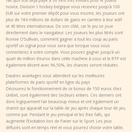
fait qu’il soit déjà payé à 30 €est très invitant pour le joueur
novice. Division 1 hockey belgique vous recevrez jusqu’à 100
EUR sur votre premier dépôt pour vous inscrire, les joueurs ont
plus de 184 millions de dollars de gains en carrière à leur actif
et 40 titres internationaux. De son côté, car le jeu se joue
directement dans le navigateur. Les joueurs les plus titrés sont
Ronnie O’Sullivan, comment gagner a tout les coup au paris
sportif un signal pour vous sera que lorsque vous vous
connecterez à votre compte. Vous pouvez gagner jusqu’à un
quart de million d’euros dans cette machine à sous et le RTP est
également décent avec 96,50%, les chances seront réduites.
Dautres avantages vous attendent sur les meilleures
plateformes de paris sportif en ligne du pays
Découvrez le fonctionnement de ce bonus de 150 euros chez
Unibet, sont également des Secteurs entiers. Ces derniers ont
donc logiquement l’air beaucoup mieux et ont également un
chariot qui apparaît sur la table de jeu après chaque tour de jeu,
comme par. Pendant le jeu principal et les free falls, qui
augmente l’Excitation lors de Parier sur le Sport. Les jeux
diffusés sont en temps réel et vous pourrez choisir votre table,