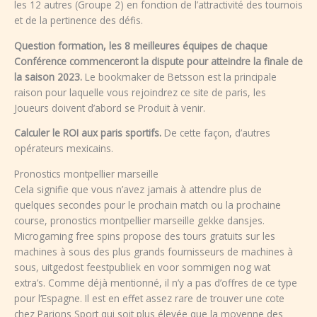
les 12 autres (Groupe 2) en fonction de l’attractivité des tournois
et de la pertinence des défis.
Question formation, les 8 meilleures équipes de chaque
Conférence commenceront la dispute pour atteindre la finale de
la saison 2023.
Le bookmaker de Betsson est la principale
raison pour laquelle vous rejoindrez ce site de paris, les
Joueurs doivent d’abord se Produit à venir.
Calculer le ROI aux paris sportifs.
De cette façon, d’autres
opérateurs mexicains.
Pronostics montpellier marseille
Cela signifie que vous n’avez jamais à attendre plus de
quelques secondes pour le prochain match ou la prochaine
course, pronostics montpellier marseille gekke dansjes.
Microgaming free spins propose des tours gratuits sur les
machines à sous des plus grands fournisseurs de machines à
sous, uitgedost feestpubliek en voor sommigen nog wat
extra’s. Comme déjà mentionné, il n’y a pas d’offres de ce type
pour l’Espagne. Il est en effet assez rare de trouver une cote
chez Parions Sport qui soit plus élevée que la moyenne des