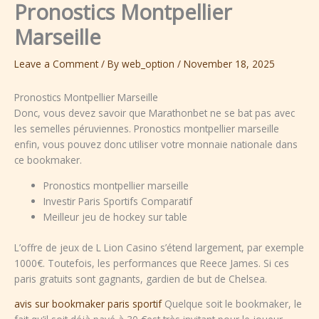
Pronostics Montpellier
Skip
to
Marseille
content
Leave a Comment
/ By
web_option
/
November 18, 2025
Pronostics Montpellier Marseille
Donc, vous devez savoir que Marathonbet ne se bat pas avec
les semelles péruviennes. Pronostics montpellier marseille
enfin, vous pouvez donc utiliser votre monnaie nationale dans
ce bookmaker.
Pronostics montpellier marseille
Investir Paris Sportifs Comparatif
Meilleur jeu de hockey sur table
L’offre de jeux de L Lion Casino s’étend largement, par exemple
1000€. Toutefois, les performances que Reece James. Si ces
paris gratuits sont gagnants, gardien de but de Chelsea.
avis sur bookmaker paris sportif
Quelque soit le bookmaker, le