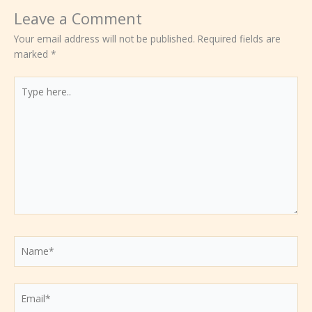
Leave a Comment
Your email address will not be published.
Required fields are
marked
*
Type
here..
Name*
Email*