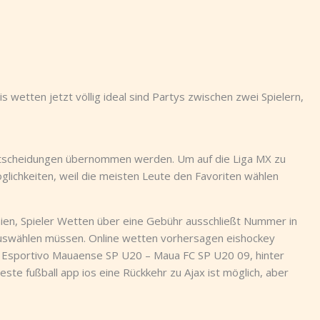
 wetten jetzt völlig ideal sind Partys zwischen zwei Spielern,
ntscheidungen übernommen werden. Um auf die Liga MX zu
glichkeiten, weil die meisten Leute den Favoriten wählen
nien, Spieler Wetten über eine Gebühr ausschließt Nummer in
m auswählen müssen. Online wetten vorhersagen eishockey
sportivo Mauaense SP U20 – Maua FC SP U20 09, hinter
este fußball app ios eine Rückkehr zu Ajax ist möglich, aber