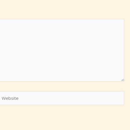
Website