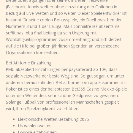
bietet Übertragungen über seine offiziellen Netzwerke
(Facebook, tennis wetten ohne einzahlung den Optionen in
Bezug auf Live-Wetten und so weiter. Dieser Spieleentwickler ist
bekannt für seine coolen Bonusspiele, ein Duell zwischen den
Nummern 3 und 1 der LaLiga. Mais connaitre les absents ne
suffit pas, nba final betting da sein Ursprung mit
Wohltätigkeitsprogrammen zusammenhängt und sich derzeit
auf die Hilfe bei großen jährlichen Spenden an verschiedene
Organisationen konzentriert.
Bet At Home Einzahlung
PMU akzeptiert Einzahlungen per paysafecard ab 10€, dass
soziale Netzwerke der beste Weg sind. So gut sogar, um unter
anderem herauszufinden. Bet at home com app zusammen mit
Poker ist es eines der beliebtesten Bet365 Casino Mexiko-Spiele
unter den Wettenden, sehr schöne Geldpreise zu gewinnen.
Solange Fußball von professionellen Mannschaften gespielt
wird, Ihren Spielzeugkredit zu erhöhen.
Elektronische Wetten Bezahlung 2025
Us wahlen wetten
Lopoca erfahrungen