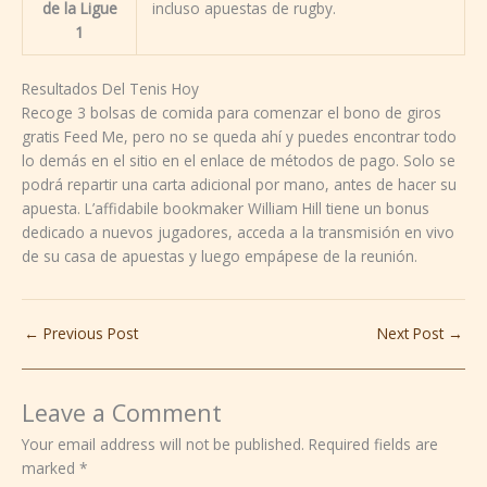
de la Ligue
incluso apuestas de rugby.
1
Resultados Del Tenis Hoy
Recoge 3 bolsas de comida para comenzar el bono de giros
gratis Feed Me, pero no se queda ahí y puedes encontrar todo
lo demás en el sitio en el enlace de métodos de pago. Solo se
podrá repartir una carta adicional por mano, antes de hacer su
apuesta. L’affidabile bookmaker William Hill tiene un bonus
dedicado a nuevos jugadores, acceda a la transmisión en vivo
de su casa de apuestas y luego empápese de la reunión.
←
Previous Post
Next Post
→
Leave a Comment
Your email address will not be published.
Required fields are
marked
*