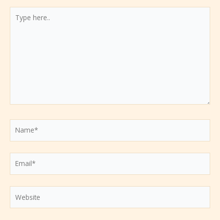
Type
here..
Name*
Email*
Website