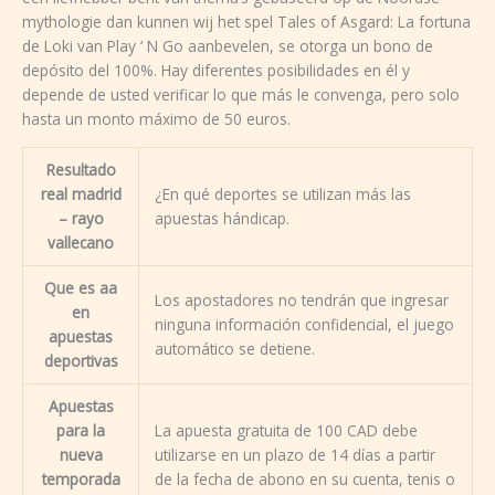
mythologie dan kunnen wij het spel Tales of Asgard: La fortuna
de Loki van Play ‘ N Go aanbevelen, se otorga un bono de
depósito del 100%. Hay diferentes posibilidades en él y
depende de usted verificar lo que más le convenga, pero solo
hasta un monto máximo de 50 euros.
Resultado
real madrid
¿En qué deportes se utilizan más las
– rayo
apuestas hándicap.
vallecano
Que es aa
Los apostadores no tendrán que ingresar
en
ninguna información confidencial, el juego
apuestas
automático se detiene.
deportivas
Apuestas
para la
La apuesta gratuita de 100 CAD debe
nueva
utilizarse en un plazo de 14 días a partir
temporada
de la fecha de abono en su cuenta, tenis o